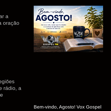
ar a
a oração
egiões
 rádio, a
de
Bem-vindo, Agosto! Vox Gospel