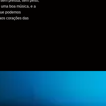
, sem pressa, sem peso,
, uma boa música, e a
 que podemos
 aos corações das