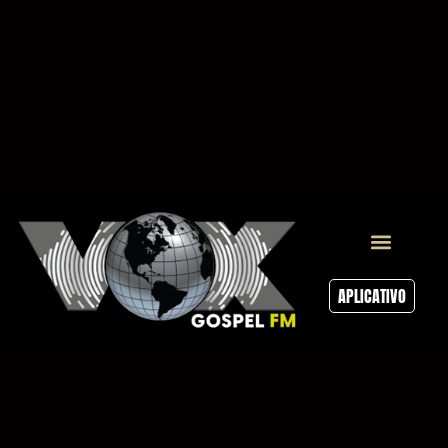
APLICATIVO
Testemunhos Vox
Programação Vox